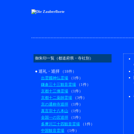
御朱印一覧（都道府県・寺社別）
● 巡礼・巡拝
（18件）
出雲國神仏霊場
（1件）
鎌倉三十三観音霊場
（1件）
京都十三佛霊場
（1件）
京都十二薬師霊場
（3件）
京の通称寺巡拝
（1件）
真言宗十八本山
（1件）
全国一の宮巡拝
（1件）
多摩川三十四観音霊場
（1件）
中国観音霊場
（1件）