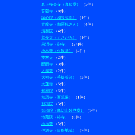
真正極楽寺（真如堂）
（5件）
誓願寺
（8件）
誠心院（和泉式部）
（1件）
青龍寺（伽羅観さん）
（4件）
清和院
（4件）
善長寺（くさがみ）
（1件）
泉涌寺（御寺）
（24件）
禅林寺（永観堂）
（4件）
雙林寺
（2件）
醍醐寺
（3件）
大超寺
（2件）
大福寺（菩提薬師）
（3件）
大蓮寺
（5件）
知恩院
（3件）
知恩寺（百萬遍）
（1件）
智積院
（3件）
智積院（鳥辺山妙見堂）
（1件）
地蔵院（椿寺）
（6件）
地福寺
（3件）
仲源寺（目疾地蔵）
（7件）