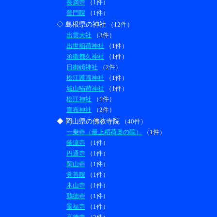
長満寺
（1件）
普門院
（1件）
◇ 島根県の神社
（12件）
出雲大社
（3件）
出世稲荷神社
（1件）
須衛都久神社
（1件）
日御碕神社
（2件）
松江護國神社
（1件）
城山稲荷神社
（1件）
松江神社
（1件）
賣布神社
（2件）
◆ 岡山県の佛教寺院
（40件）
一乗寺（最上稻荷奥の院）
（1件）
蔭涼寺
（1件）
円通寺
（1件）
岡山寺
（1件）
覚善院
（1件）
木山寺
（1件）
鶏徳寺
（1件）
景福寺
（1件）