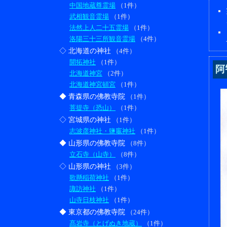
中国地蔵尊霊場
（1件）
武相観音霊場
（1件）
法然上人二十五霊場
（1件）
洛陽三十三所観音霊場
（4件）
◇ 北海道の神社
（4件）
開拓神社
（1件）
阿
北海道神宮
（2件）
北海道神宮頓宮
（1件）
◆ 青森県の佛教寺院
（1件）
菩提寺（恐山）
（1件）
◇ 宮城県の神社
（1件）
志波彦神社・鹽竈神社
（1件）
◆ 山形県の佛教寺院
（8件）
立石寺（山寺）
（8件）
◇ 山形県の神社
（3件）
歌懸稲荷神社
（1件）
諏訪神社
（1件）
山寺日枝神社
（1件）
◆ 東京都の佛教寺院
（24件）
髙岩寺（とげぬき地蔵）
（1件）