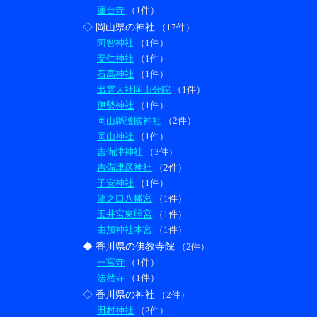
蓮台寺
（1件）
◇ 岡山県の神社
（17件）
阿智神社
（1件）
安仁神社
（1件）
石高神社
（1件）
出雲大社岡山分院
（1件）
伊勢神社
（1件）
岡山縣護國神社
（2件）
岡山神社
（1件）
吉備津神社
（3件）
吉備津彦神社
（2件）
子安神社
（1件）
龍之口八幡宮
（1件）
玉井宮東照宮
（1件）
由加神社本宮
（1件）
◆ 香川県の佛教寺院
（2件）
一宮寺
（1件）
法然寺
（1件）
◇ 香川県の神社
（2件）
田村神社
（2件）