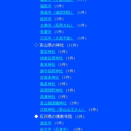
瑞龍寺
（1件）
善徳寺（城端別院）
（1件）
総持寺
（1件）
大佛寺（高岡大仏）
（1件）
長慶寺
（1件）
日石寺（大岩不動）
（1件）
◇ 富山県の神社
（11件）
愛宕神社
（1件）
姉倉比賣神社
（1件）
射水神社
（1件）
越中稲荷神社
（1件）
於保多神社
（1件）
氣多神社
（1件）
高岡関野神社
（1件）
高瀬神社
（1件）
富山縣護國神社
（2件）
日枝神社（富山山王さん）
（1件）
◆ 石川県の佛教寺院
（2件）
放生寺
（1件）
妙立寺（忍者寺）
（1件）