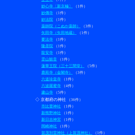
妙心寺〔新京極〕
（1件）
妙傳寺
（1件）
妙法院
（1件）
薬師院（こぬか薬師）
（3件）
矢田寺（矢田地蔵）
（1件）
要法寺
（1件）
隆彦院
（1件）
龍安寺
（1件）
霊山観音
（1件）
蓮華王院（三十三間堂）
（5件）
鹿苑寺（金閣寺）
（3件）
六道珍皇寺
（1件）
六波羅蜜寺
（4件）
廬山寺
（5件）
◇ 京都府の神社
（36件）
市比賣神社
（1件）
新熊野神社
（1件）
新日吉神宮
（1件）
岡崎神社
（1件）
賀茂別雷神社（上賀茂神社）
（1件）