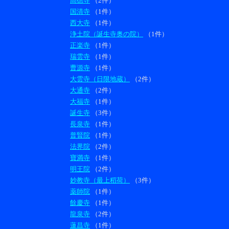
高徳寺
（2件）
国清寺
（1件）
西大寺
（1件）
浄土院（誕生寺奥の院）
（1件）
正楽寺
（1件）
瑞雲寺
（1件）
曹源寺
（1件）
大雲寺（日限地蔵）
（2件）
大通寺
（2件）
大福寺
（1件）
誕生寺
（3件）
長泉寺
（1件）
普賢院
（1件）
法界院
（2件）
寶満寺
（1件）
明王院
（2件）
妙教寺（最上稻荷）
（3件）
薬師院
（1件）
餘慶寺
（1件）
龍泉寺
（2件）
蓮昌寺
（1件）