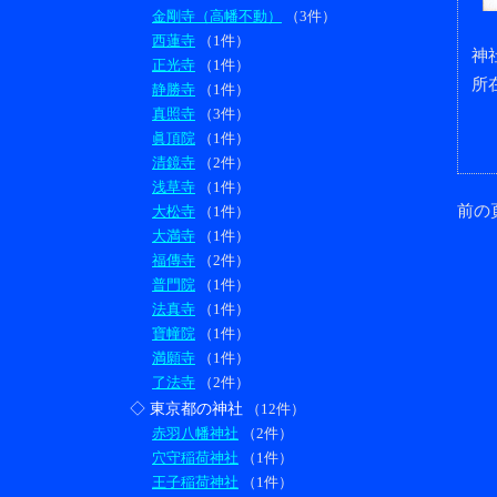
金剛寺（高幡不動）
（3件）
西蓮寺
（1件）
神
正光寺
（1件）
所
静勝寺
（1件）
真照寺
（3件）
眞頂院
（1件）
清鏡寺
（2件）
浅草寺
（1件）
前の
大松寺
（1件）
大満寺
（1件）
福傳寺
（2件）
普門院
（1件）
法真寺
（1件）
寶幢院
（1件）
満願寺
（1件）
了法寺
（2件）
◇ 東京都の神社
（12件）
赤羽八幡神社
（2件）
穴守稲荷神社
（1件）
王子稲荷神社
（1件）