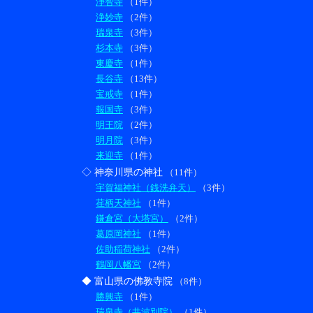
浄智寺
（1件）
浄妙寺
（2件）
瑞泉寺
（3件）
杉本寺
（3件）
東慶寺
（1件）
長谷寺
（13件）
宝戒寺
（1件）
報国寺
（3件）
明王院
（2件）
明月院
（3件）
来迎寺
（1件）
◇ 神奈川県の神社
（11件）
宇賀福神社（銭洗弁天）
（3件）
荏柄天神社
（1件）
鎌倉宮（大塔宮）
（2件）
葛原岡神社
（1件）
佐助稲荷神社
（2件）
鶴岡八幡宮
（2件）
◆ 富山県の佛教寺院
（8件）
勝興寺
（1件）
瑞泉寺（井波別院）
（1件）