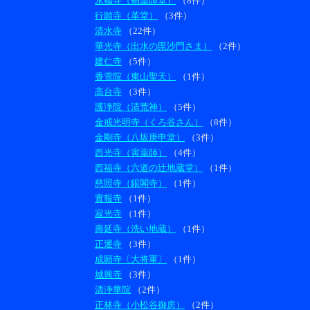
永福寺（蛸薬師堂）
（8件）
行願寺（革堂）
（3件）
清水寺
（22件）
華光寺（出水の毘沙門さま）
（2件）
建仁寺
（5件）
香雪院（東山聖天）
（1件）
高台寺
（3件）
護浄院（清荒神）
（5件）
金戒光明寺（くろ谷さん）
（8件）
金剛寺（八坂庚申堂）
（3件）
西光寺（寅薬師）
（4件）
西福寺（六道の辻地蔵堂）
（1件）
慈照寺（銀閣寺）
（1件）
實報寺
（1件）
寂光寺
（1件）
壽延寺（洗い地蔵）
（1件）
正運寺
（3件）
成願寺〔大将軍〕
（1件）
城興寺
（3件）
清浄華院
（2件）
正林寺（小松谷御房）
（2件）