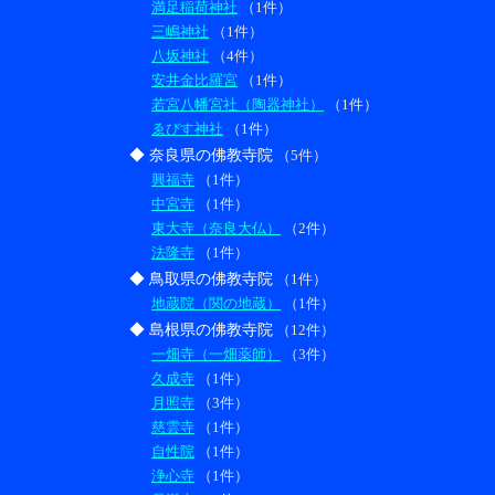
満足稲荷神社
（1件）
三嶋神社
（1件）
八坂神社
（4件）
安井金比羅宮
（1件）
若宮八幡宮社（陶器神社）
（1件）
ゑびす神社
（1件）
◆ 奈良県の佛教寺院
（5件）
興福寺
（1件）
中宮寺
（1件）
東大寺（奈良大仏）
（2件）
法隆寺
（1件）
◆ 鳥取県の佛教寺院
（1件）
地蔵院（関の地蔵）
（1件）
◆ 島根県の佛教寺院
（12件）
一畑寺（一畑薬師）
（3件）
久成寺
（1件）
月照寺
（3件）
慈雲寺
（1件）
自性院
（1件）
浄心寺
（1件）