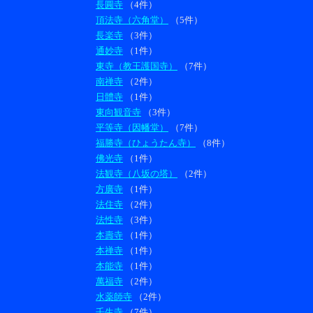
長圓寺
（4件）
頂法寺（六角堂）
（5件）
長楽寺
（3件）
通妙寺
（1件）
東寺（教王護国寺）
（7件）
南禅寺
（2件）
日體寺
（1件）
東向観音寺
（3件）
平等寺（因幡堂）
（7件）
福勝寺（ひょうたん寺）
（8件）
佛光寺
（1件）
法観寺（八坂の塔）
（2件）
方廣寺
（1件）
法住寺
（2件）
法性寺
（3件）
本壽寺
（1件）
本禅寺
（1件）
本能寺
（1件）
萬福寺
（2件）
水薬師寺
（2件）
壬生寺
（7件）